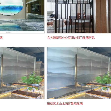
璃
玄关隔断墙办公室阳台挡门玻璃屏风
雕刻艺术山水画背景墙玻璃