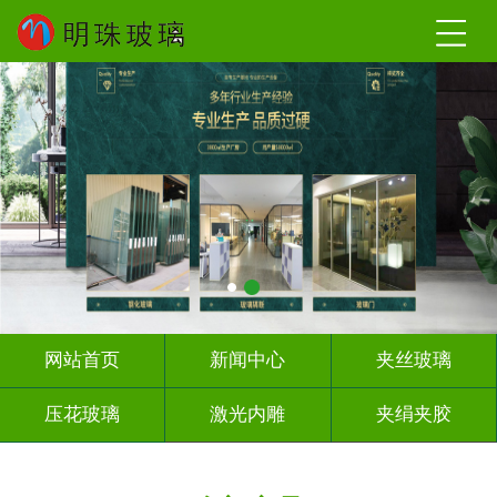
网站首页
新闻中心
夹丝玻璃
压花玻璃
激光内雕
夹绢夹胶
屏风背景墙
山水画玻璃