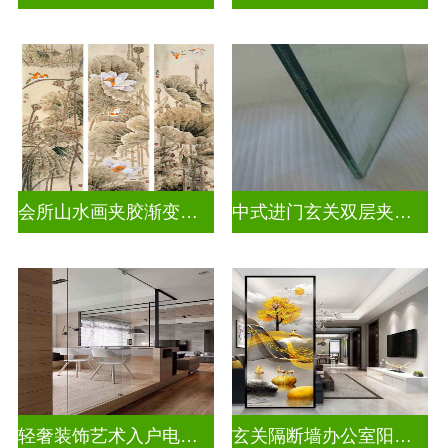
会所山水画夹胶渐变玻璃
中式进门玄关双层夹娟玻璃
轻奢装饰艺术入户电视玻璃背景墙
玄关隔断墙办公室阳台挡门玻璃背景墙