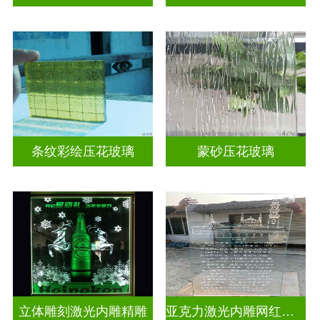
条纹彩绘压花玻璃
蒙砂压花玻璃
立体雕刻激光内雕精雕
亚克力激光内雕网红打卡背景