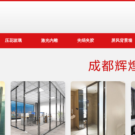
压花玻璃
激光内雕
夹绢夹胶
屏风背景墙