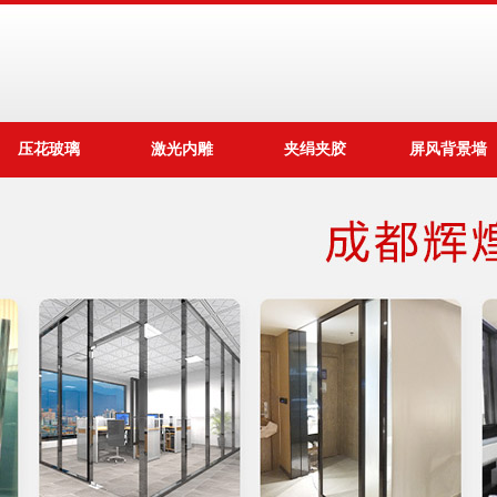
压花玻璃
激光内雕
夹绢夹胶
屏风背景墙