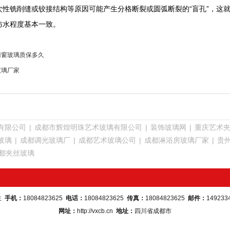
次性铣削缝或铰接结构等原因可能产生分格断裂或圆弧断裂的“盲孔”，这
防水程度基本一致。
门窗玻璃质保多久
玻璃厂家
有限公司
|
成都市辉煌明珠艺术玻璃有限公司
|
装饰玻璃网
|
重庆艺术
玻璃
|
成都调光玻璃厂
|
成都艺术玻璃公司
|
成都淋浴房玻璃厂家
|
贵
都夹丝玻璃
生
手机：
18084823625
电话：
18084823625
传真：
18084823625
邮件：
149233
网址：
http://vxcb.cn
地址：
四川省成都市