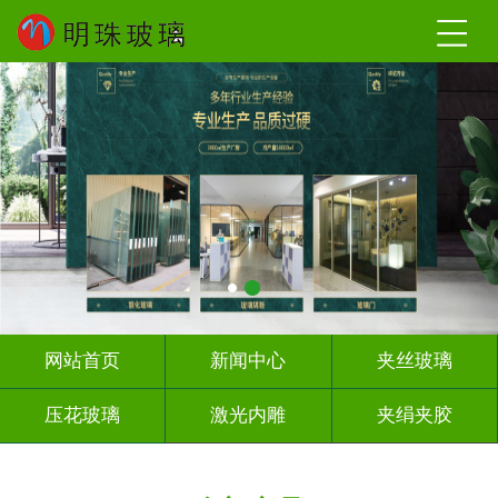
网站首页
新闻中心
夹丝玻璃
压花玻璃
激光内雕
夹绢夹胶
屏风背景墙
山水画玻璃