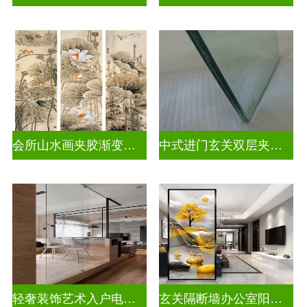
会所山水画夹胶渐变玻璃
中式进门玄关双层夹娟玻璃
轻奢装饰艺术入户电视玻璃背景墙
玄关隔断墙办公室阳台挡门玻璃背景墙