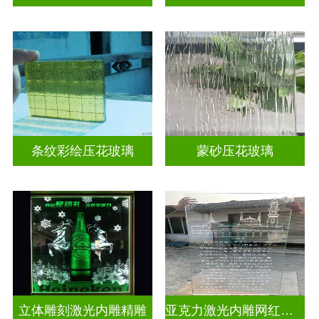
条纹彩绘压花玻璃
蒙砂压花玻璃
立体雕刻激光内雕精雕
亚克力激光内雕网红打卡背景