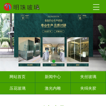
网站首页
新闻中心
夹丝玻璃
压花玻璃
激光内雕
夹绢夹胶
屏风背景墙
山水画玻璃