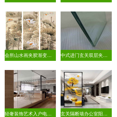
会所山水画夹胶渐变玻璃
中式进门玄关双层夹娟玻璃
轻奢装饰艺术入户电视玻璃背景墙
玄关隔断墙办公室阳台挡门玻璃背景墙