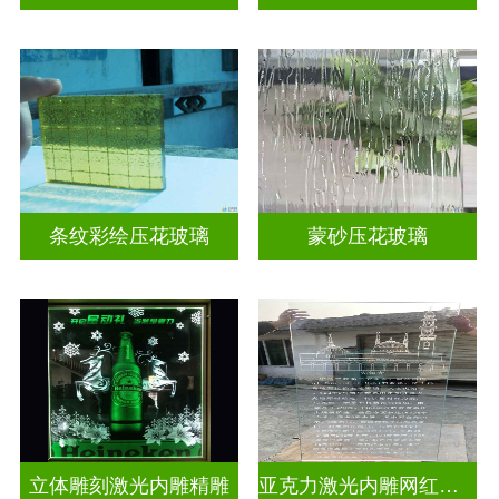
条纹彩绘压花玻璃
蒙砂压花玻璃
立体雕刻激光内雕精雕
亚克力激光内雕网红打卡背景