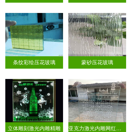
条纹彩绘压花玻璃
蒙砂压花玻璃
立体雕刻激光内雕精雕
亚克力激光内雕网红打卡背景