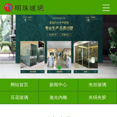
网站首页
新闻中心
夹丝玻璃
压花玻璃
激光内雕
夹绢夹胶
屏风背景墙
山水画玻璃