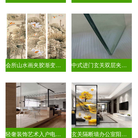
会所山水画夹胶渐变玻璃
中式进门玄关双层夹娟玻璃
轻奢装饰艺术入户电视玻璃背景墙
玄关隔断墙办公室阳台挡门玻璃背景墙