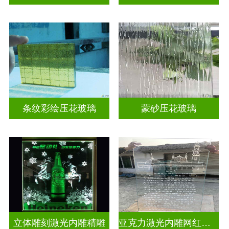
条纹彩绘压花玻璃
蒙砂压花玻璃
立体雕刻激光内雕精雕
亚克力激光内雕网红打卡背景