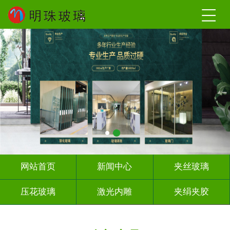
网站首页
新闻中心
夹丝玻璃
压花玻璃
激光内雕
夹绢夹胶
屏风背景墙
山水画玻璃