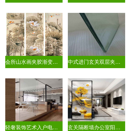
会所山水画夹胶渐变玻璃
中式进门玄关双层夹娟玻璃
轻奢装饰艺术入户电视玻璃背景墙
玄关隔断墙办公室阳台挡门玻璃背景墙