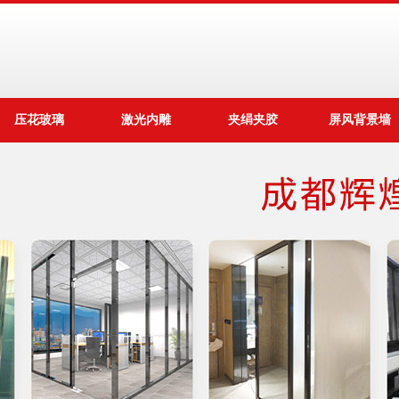
压花玻璃
激光内雕
夹绢夹胶
屏风背景墙