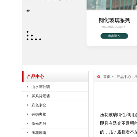
产品中心
首页
> -
产品中心
-
山水画玻璃
屏风背景墙
彩色渐变
夹娟夹胶
压花玻璃特性和用
即具有透光不透明
激光内雕
的，几乎遮挡看不
压花玻璃